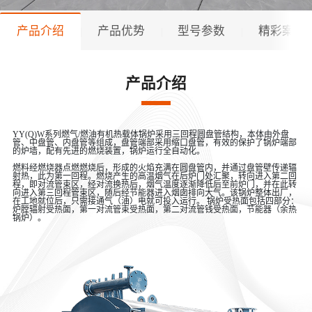
产品介绍
产品优势
型号参数
精彩案例
产品介绍
YY(Q)W系列燃气/燃油有机热载体锅炉采用三回程圆盘管结构，本体由外盘
管、中盘管、内盘管等组成，盘管端部采用缩口盘管，有效的保护了锅炉端部
的炉墙，配有先进的燃烧装置，锅炉运行全自动化。
燃料经燃烧器点燃燃烧后，形成的火焰充满在圆盘管内，并通过盘管壁传递辐
射热，此为第一回程。燃烧产生的高温烟气在后炉门处汇聚，转向进入第二回
程，即对流管束区，经对流换热后，烟气温度逐渐降低后至前炉门，并在此转
向进入第三回程管束区，随后经节能器进入烟囱排向大气。该锅炉整体出厂，
在工地就位后，只需接通气（油）电就可投入运行。 锅炉受热面包括四部分：
炉膛辐射受热面，第一对流管束受热面，第二对流管钱受热面，节能器（余热
锅炉）。