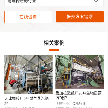
提交方案需求
在线咨询
相关案例
孟加拉造纸厂20吨生物质蒸
汽锅炉
天津橡胶厂6吨燃气蒸汽锅
炉
所属行业：
造纸行业