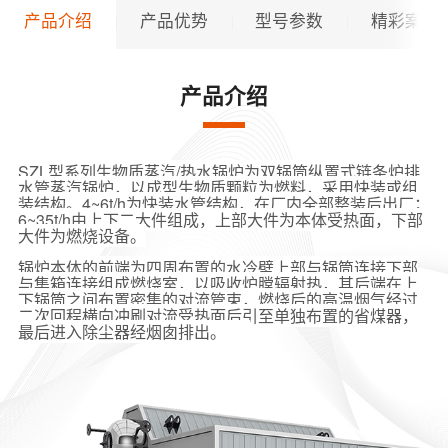
产品介绍
产品优势
型号参数
精彩案例
产品介绍
SZL型系列生物质蒸汽/热水锅炉为双锅筒纵置式链条炉排
水管蒸汽锅炉，以成型生物质颗粒为燃料，采用快装或组
装结构。4~6t/h为快装水管结构，在厂内全部整装后出厂；
6~35t/h由上下二大件组成，上部大件为本体受热面，下部
大件为燃烧设备。
锅炉本体的前端为四周布置的水冷壁上部与锅筒连接下部
与集箱连接组成燃烧室，以吸收炉膛辐射热，其后端在上
下锅筒之间布置密集的对流管束，燃烧后的高温烟气经过
二次回程横向冲刷对流受热面后引至单独布置的省煤器，
最后进入除尘器经烟囱排出。