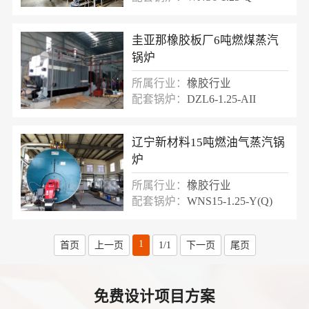
圭亚那橡胶板厂6吨燃煤蒸汽
锅炉
所属行业：
橡胶行业
配套锅炉：
DZL6-1.25-AII
辽宁新材料15吨燃油气蒸汽锅
炉
所属行业：
橡胶行业
配套锅炉：
WNS15-1.25-Y(Q)
1
首页
上一页
1/1
下一页
尾页
免费设计项目方案