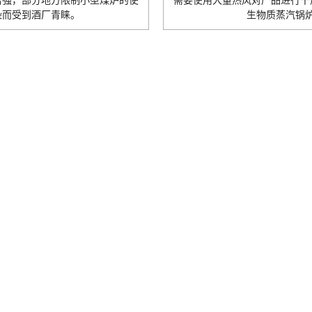
增强，部分地方限制小型煤炉的使
需要使用大量热风对产品进行干
染而受到酒厂青睐。
生物质蒸汽锅