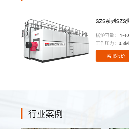
SZS系列SZ
锅炉容量：
1-40
工作压力：
3.8
索取报价
行业案例