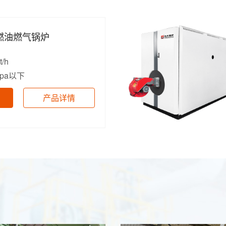
S燃油燃气锅炉
t/h
Mpa以下
产品详情