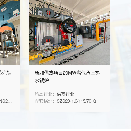
蒸汽锅
新疆供热项目29MW燃气承压热
水锅炉
所属行业：
供热行业
1.6-Q
配套锅炉：
SZS29-1.6/115/70-Q