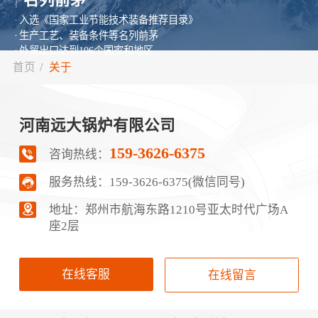
入选《国家工业节能技术装备推荐目录》
生产工艺、装备条件等名列前茅
外贸出口达到106个国家和地区
首页
/
关于
河南远大锅炉有限公司
159-3626-6375
咨询热线：
服务热线：
159-3626-6375(微信同号)
地址：郑‮市州‬航‬海东路1210号‮太亚‬时代广场A
座2层
在线客服
在线留言