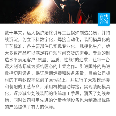
Video
在线
咨询
数十年来，远大锅炉始终引导工业锅炉制造品质，并持
续沉淀，创立下料数字化，焊接自动化，装配模具化的
工艺标准，各主要部件已实现专业化、规模化生产，绝
大多数产品可以满足客户短时间交货的需要。专业的制
造水平满足客户“质量、品质、性能”的追求，让每一台
远大制造都成为凝结匠心的上乘之作。引进国外的先进
数控切割设备，保证后期焊接和装备质量，目前公司板
材的下料数控率达到了80%以上，并进行了大规模焊接
和装配的工艺革命，采用机械自动焊接，实现装配模具
化，逐步减少划线装配的传统加工手段，消灭了划线差
错，同时公司引用先进的计量检测设备也为制造出优质
的产品提供了有力的保障。